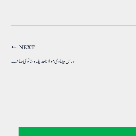
NEXT
درس بیضاوی مولانا حذیفہ وستانوی صاحب