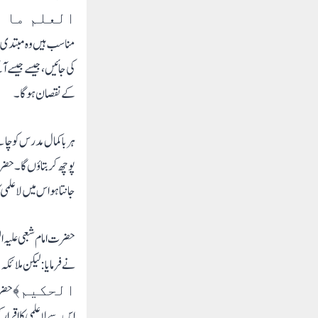
العلم ما ھ
مناسب ہیں وہ مبتدی س
کی جائیں ،جیسے جیسے آ
کے نقصان ہو گا۔
ہر باکمال مدرس کو چا
پوچھ کر بتاؤں گا۔ حضرت
جانتا ہو اس میں لاعل
حضرت امام شعبی علیہ ال
نے فرمایا: لیکن ملائکہ
حضرت
الحکیم﴾
اس سے لاعلمی کا اقرار ک