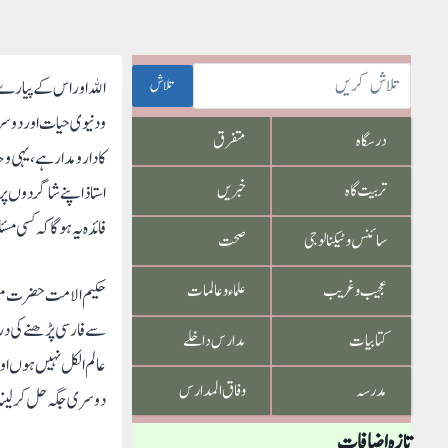
تلاش
الله اور اس کے پیارے 
ودنیوی حیات اور دوسر
درسگاہ
متفرق
کا دار ومدار ہے ، یہی و
تربیت گاہ
خبریں
استاذ اپنے شاگردوں پر 
فائدہ یہ ہو گا کہ کسی 
سائنس و ٹیکنالوجی
صحت
عجیب و غریب
علماء و عالمات
حکیم الامت حضرت مولان
سے فارسی پڑھنے کی درخو
کتابیات
مدارس داخلے
عالم الکل نہیں ہوں او
مدرسہ
وفاق المدارس
دوسری جگہ حل کر لینا۔
تازہ اضافات