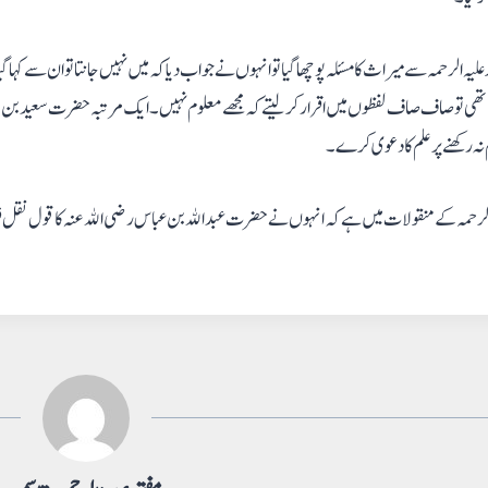
یہ الرحمہ سے میراث کا مسئلہ پوچھا گیا تو انہوں نے جواب دیا کہ میں نہیں جانتا تو ان سے کہا
ھی تو صاف صاف لفظوں میں اقرار کر لیتے کہ مجھے معلوم نہیں۔ ایک مرتبہ حضرت سعید بن جبیر 
نہ رکھنے پر علم کا دعوی کرے۔
لرحمہ کے منقولات میں ہے کہ انہوں نے حضرت عبدالله بن عباس رضی الله عنہ کا قول نقل فرما