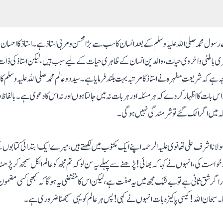
رسول محمد صلی الله علیہ وسلم کے بعد انسان کا سب سے بڑا محسن ومربی استاذ ہے۔ استاذ کا اح
ی باطنی واخروی حیات، والدین انسان کے ظاہری حیات کے لیے سبب ہیں ، لیکن استاذ کی ذات 
جہ ہے کہ شریعت مطہرہ نے استاذ کا مرتبہ بہت بلند فرمایا ہے۔ سید دو عالم محمد صلی الله علیہ وسلم ک
اس بات کا اظہار کر دے کہ ہر مسئلہ اور ہر بات نہ میں جانتا ہوں اور نہ اس کا دعوی ہے۔ بالفا
مسئلہ میں اگر اٹک گئے تو شرمندگی نہیں ہوگی۔
ا اشرف علی تھانوی علیہ الرحمہ اپنے ایک مکتوب میں لکھتے ہیں، میرے ایک ابتدائی کتابوں کے 
است کی، انہوں نے کہا کہ بھائی! پڑھنے سے پہلے یہ سن لو کہ تم مجھ کو عالم الکل سمجھ کر پڑھنا
ر اگر شق ثانی ہے تو بے شک مجھ میں یہ صفت ہے، لیکن اس کا مقتضی یہ ہو گا کہ کبھی کسی مضمون ک
 سبحان الله! کیسی پاکیزہ بات انہوں نے کہی! پس ہر عالم کو یہی سمجھنا ضروری ہے۔