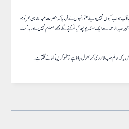
 گیا آپ جواب کیوں نہیں دیتے؟ تو انہوں نے فرمایا کہ حضرت عبدالله بن عمر کو جو
علیہ الرحمہ سے ایک مسئلہ پوچھا گیا تو کہنے لگے مجھے معلوم نہیں۔ اور ہلاکت
یا کہ عالم جب لاادری کہنا بھول جاتا ہے تو ٹھوکریں کھانے لگتا ہے۔