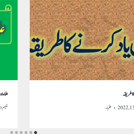
ا طریقہ
علماء ا
طلباء
حکیم ال