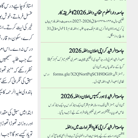
استاذ کو چاہیے درس گ
جامعہ دار العلوم حقانیہ داخلہ 2026 کا طریقہ کار
غسل فرماتے، خوش بو لگ
تعلیمی سال ۱۴۴۷-۱۴۴۸ مطابق 2026-2027 دورہ حدیث داخلہ فارم یہاں
خیر کی نیت کرتے۔ است
پُر کریں اور ڈاؤن لوڈ کریں: فارم لنک جدید طلبہ : داخلہ فارم 11 شوال مطابق 31
مارچ بروز منگل…
کرے، سکون، وقار، توا
درس نہ دے۔ اس امر کا
جامعۃ الرشید کراچی اعلان داخلہ 2026
گے جب طلبہ سمجھیں گے
معہد الرشید العربی (درجۂ تمہیدی) تعلیمی قابلیت: عصری تعلیم میٹرک کم از کم B
گریڈ کے ساتھ پاس ہو۔ آن لائن
نظر رکھے کہ ”جو تھوڑا 
رجسٹریشن: forms.gle/X2QNortPqSCH9DGi9 درس
سبق کی نگرانی کرسکے 
نظامی/ معہد الرشید داخلہ شیڈول…
باندوی علیہ الرحمہ کا 
جامعۃ الرشید لاہور کیمپس اعلان داخلہ 2026
آن لائن رجسٹریشن لنک دو سالہ علوم القرآن ویک اینڈ کورس یہ ویک اینڈ کورس
ابتدا میں سبق کی مقدا
خاص طور پر پروفیشنلز اور عصری تعلیم یافتہ افراد کے لیے ترتیب دیا گیا…
اور روزانہ تھوڑا تھوڑ
جامعۃ الرشید کراچی كليۃ القراءات میں داخلہ
تو یاد کیسے ہو گا؟ جب 
منتظمین اور مساجد کے لیے باصلاحیت ائمہ و خطباء کی تربیت و فراہمی کا جامع کورس