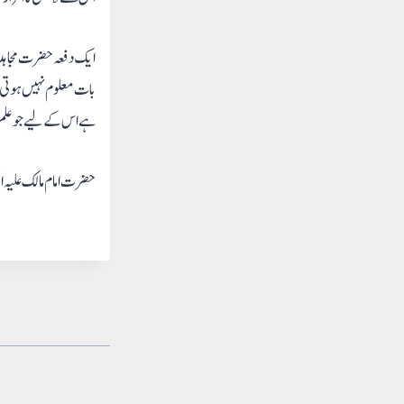
ایک دفعہ حضرت مجاہد عل
بات معلوم نہیں ہوتی ت
ہے اس کے لیے جو علم 
حضرت امام مالک علیہ ا