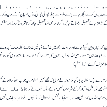
و حظ المنتھی، بل یربی بصغائر العلم قبل
ے نہ بیان کرے، بلکہ بڑے بڑے علوم سے پہلے چھوٹی چھوٹی باتوں کو بیان کرکے تربیت کرے۔ 
گے بڑھتا جائے تفصیل بڑھاتے جائیں اگر ابتدا میں ہی تفصیل بیان کرنا شروع کر دی اور مشکل وعم
ہیے کہ جہاں پیچیدگی آجائے اور بر وقت سمجھ میں نہ آئے تو باتیں نہ بنائے، بلکہ صاف کہہ 
 عبدالله ابن مسعود رضی الله عنہ فرماتے ہیں کہ’ ’اے لوگو! جو بات جانتے ہو وہی کہو، جو نہیں 
می کا اعتراف کرے“۔ (مسلم)
رحمہ سے ایک مسئلہ پوچھا گیا تو انہوں نے فرمایا کہ مجھے نہیں معلوم۔ یہ جواب سن کر ان کے کسی 
 مقربین تو لاعلمی کا اقرار کرکے شرمندہ نہیں ہوئے، بلکہ انہوں نے کہا:
﴿لا علم لن
 عبدالله بن عمر رضی الله عنہ سے ایک شخص نے سوال کیا تو انہوں نے جواب دیا، میں نہیں جانتا۔ 
ر لیا۔