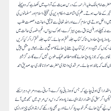
رت امام مالک علیہ الرحمہ کے درس حدیث کے آداب میں لکھا ہے کہ وہ پہلے
یر کے طالب ہوتے۔ علم کی اشاعت، احکام دین کی تبلیغ ، اسلام اور مسلمانوں کی
ہ میں داخل ہوتے ہی سلام کرے اور الله تعالیٰ سے توفیق، اعانت وعصمت طلب
 نہ کھیلے اور ہنسی مذاق سے پرہیز کرے، بھوک ، پیاس، غم وغصہ کی حالت میں
 زیادہ پڑھا دوں، تا کہ کتاب جلد ختم ہو جائے ۔کتاب جلد ختم کراکر کیا کریں
، کیوں کہ شاید دوسری کتاب پڑھنے پڑھانے کا موقع نہ ملے۔ ہمیشہ یہ مثل پیش
 ظاہر ہے کہ جو زیادہ پڑھائے گا وہ مطالعہ ٹھیک طور پر نہیں کرے گا ،نہ گزشتہ
، یہاں تک کہ پختہ ہو جائے۔ مرشدی واستاذی حضرت مولانا قاری سید صدیق احمد
قدار اتنی ہونی چاہیے کہ جس کو وہ زبانی یاد کرے، آسانی سے دو مرتبہ دہرا سکے
، لیکن اگر سبق کی مقدار ابتدا ہی سے زیادہ ہو کہ دس دس مرتبہ میں سمجھ میں آئے
لیے کم پڑھائے، مگرخوب یاد کرائے اور یہ بھی یاد رکھے کہ ابتدا ایسی چیز اور ایسی