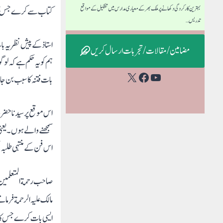
بہترین کارکردگی دکھانے پر ملک بھر کے معیاری مدارس میں تشکیل کے مواقع
کتاب سے کرے جس کا س
تدریس…
استاذ کے پیش نظر یہ با
مضامین / مقالات / تجربات ارسال کریں
ہم کو یہ حکم ہے کہ لو
Facebook
YouTube
X
بات فتنہ کا سبب بن ج
اس موقع پر سیدنا حضر
سمجھنے والے ہوں۔ یعنی
اس فن کے منتہی طلبہ ب
صاحب رحمة المتعلمین ا
مالک علیہ الرحمة فرمات
ایسی بات کرے جس کا سمج