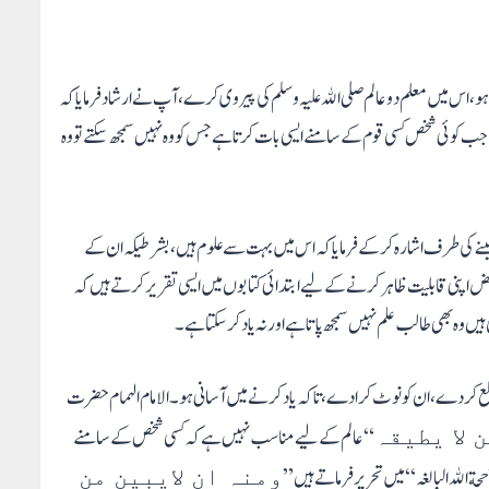
و، اس میں معلم دو عالم صلی الله علیہ و سلم کی پیروی کرے، آپ نے ارشاد فرمایا کہ
ہ جب کوئی شخص کسی قوم کے سامنے ایسی بات کرتا ہے جس کو وہ نہیں سمجھ سکتے تو وہ
ینے کی طرف اشارہ کرکے فرمایا کہ اس میں بہت سے علوم ہیں، بشرطیکہ ان کے
حض اپنی قابلیت ظاہر کرنے کے لیے ابتدائی کتابوں میں ایسی تقریر کرتے ہیں کہ
یں وہ بھی طالب علم نہیں سمجھ پاتا ہے اورنہ یاد کرسکتا ہے۔
مطلع کر دے، ان کو نوٹ کرادے، تاکہ یاد کرنے میں آسانی ہو۔ الامام الہمام حضرت
“ عالم کے لیے مناسب نہیں ہے کہ کسی شخص کے سامنے
 لا یطیقہ
 الله البالغہ“ میں تحریر فرماتے ہیں ”
ومنہ ان لایبین من