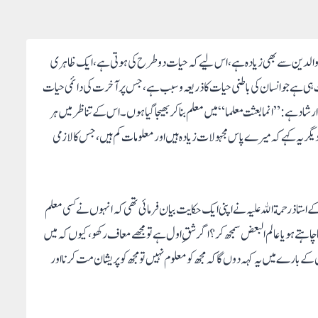
سان والدین سے بھی زیادہ ہے، اس لیے کہ حیات دو طرح کی ہوتی ہے ، ایک ظاہری
ہی ہے جو انسان کی باطنی حیات کا ذریعہ وسبب ہے، جس پر آخرت کی دائمی حیات
ا ارشاد ہے : ”انما بعثت معلما“ میں معلم بنا کر بھیجا گیا ہوں ۔ اس کے تناظر میں ہر
ظ دیگر یہ کہے کہ میرے پاس مجہولات زیادہ ہیں اور معلومات کم ہیں، جس کا لازمی
استاذ رحمة الله علیہ نے اپنی ایک حکایت بیان فرمائی تھی کہ انہوں نے کسی معلم
 چاہتے ہو یا عالم البعض سمجھ کر؟ اگر شقِ اول ہے تو مجھے معاف رکھو، کیوں کہ میں
ے بارے میں یہ کہہ دوں گا کہ مجھ کو معلوم نہیں تو مجھ کو پریشان مت کرنا اور