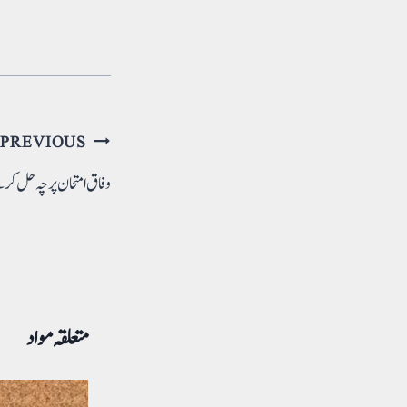
پوسٹوں
PREVIOUS
کی
وفاق امتحان پرچہ حل کرن
نیویگیشن
متعلقہ مواد