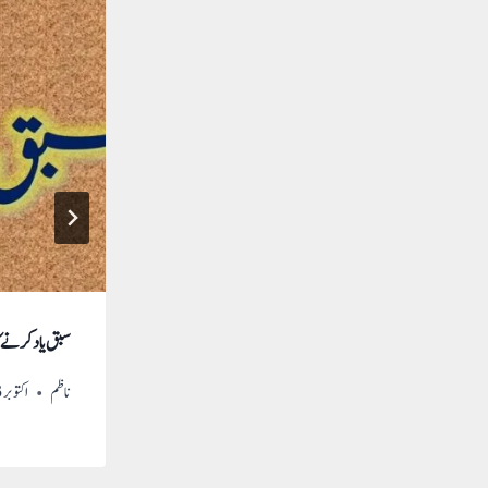
سبق یاد کرنے ک
فروری 22, 2023
تربیت گاہ
,
طلباء
ناظم
اکتوبر 13, 2022