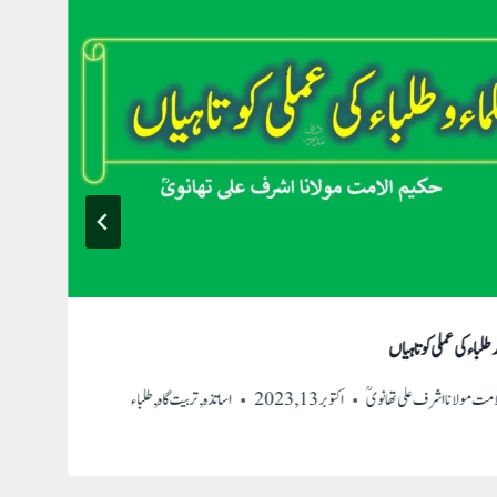
ور طلباء کی عملی کوتاہیاں
امت مولانا اشرف علی تھانویؒ
اکتوبر 13, 2023
اساتذہ
,
تربیت گاہ
,
طلباء