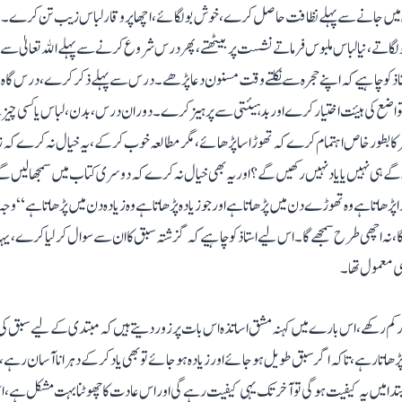
اہ میں جانے سے پہلے نظافت حاصل کرے، خوش بو لگائے، اچھا پروقار لباس زیب تن کرے۔ حض
اتے، نیا لباس ملبوس فرماتے نشست پر بیٹھتے ، پھر درس شروع کرنے سے پہلے الله تعالیٰ سے خ
اذ کو چاہیے کہ اپنے حجرہ سے نکلتے وقت مسنون دعا پڑھے۔ درس سے پہلے ذکر کرے، درس گا
ضع کی ہیئت اختیار کرے اور بد ہیئتی سے پرہیز کرے۔ دوران درس، بدن، لباس یا کسی چیز سے
 بطور خاص اہتمام کرے کہ تھوڑا سا پڑھائے، مگر مطالعہ خوب کرکے، یہ خیال نہ کرے کہ زیادہ
 ہی نہیں یا یاد نہیں ر کھیں گے؟ اور یہ بھی خیال نہ کرے کہ دوسری کتاب میں سمجھالیں گے
پڑھاتا ہے وہ تھوڑے دن میں پڑھاتا ہے اور جو زیادہ پڑھاتا ہے وہ زیادہ دن میں پڑھاتا ہے “ وجہ
گا، نہ اچھی طرح سمجھے گا۔ اس لیے استاذ کو چاہیے کہ گزشتہ سبق کا ان سے سوال کر لیا کرے
یہی معمول تھا۔
ر کم رکھے، اس بارے میں کہنہ مشق اساتذہ اس بات پر زور دیتے ہیں کہ مبتدی کے لیے سبق کی م
ا پڑھاتا رہے، تاکہ اگر سبق طویل ہو جائے اور زیادہ ہو جائے تو بھی یاد کرکے دہرانا آسان رہے
ابتدا میں یہ کیفیت ہو گی تو آخر تک یہی کیفیت رہے گی اور اس عادت کا چھوٹنا بہت مشکل ہے، اس 