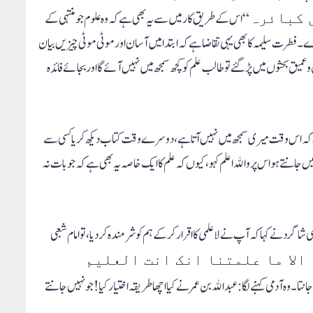
“ اس کے طریق کار میں سے یہ بھی ہے کہ وہ علوم جو منتہی کے
 کبائرہ
فطرت سلیمہ کا بھی یہی تقاضا ہے کہ ابتدا میں آسان اور موٹی موٹی چیزیں بیان
یق بحثوں میں پڑ گئے تو طالب علم کو کچھ سمجھ میں نہیں آئے گا او ربجائے فائدہ
دے کہ اس وقت میری سمجھ میں نہیں آتا ہے، دوسرے وقت کتاب دیکھ کر یا کسی سے
جانتے ہو اس پر والله اعلم کہو، کیوں کہ علم کا ایک خاصہ یہ بھی ہے کہ جو بات نہ
شاگرد نے کہا کہ آپ نے لاعلمی کا اقرار کرکے ہم کو شرمندہ کر دیا، تو امام شعبی
ا الا ما علمتنا انک انت العلیم
وہ آدمی کہنے لگا: عبدالله بن عمر نے کیا اچھا طریقہ اختیار کیا! جو نہیں جانتے