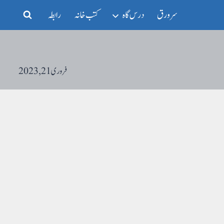
سرورق
درس گاہ
کتب خانہ
رابطہ
فروری 21, 2023