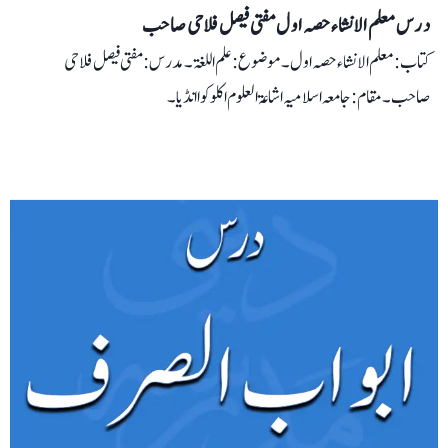
درس معلم الانشاء حصہ اول مفتی فیصل فلاحی صاحب
کتاب: معلم الانشاء حصہ اول۔ موضوع: علم اللغۃ۔ مدرس: مفتی فیصل فلاحی
صاحب۔ مقام: جامعہ اسلامیہ اشاعۃ العلوم اکلوکوا انڈیا۔