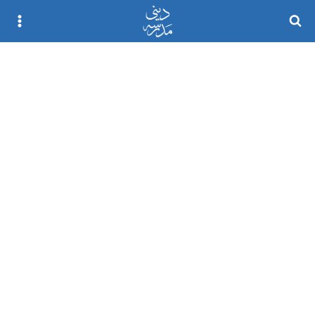
Ski
t
conten