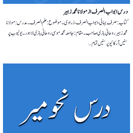
درس ابواب الصرف از مولانا محمد زہیر
کتاب:صرف بہائی، ابواب الصرف، زرادی ۔ موضوع:علم الصرف۔ مدرس: مولانا
محمد زہیر روحانی بازی صاحب۔ مقام: جامعہ محمد موسی روحانی بازی لاہور۔ یوٹیوب پر
سنیں آرکائیو پر سنیں تمام…