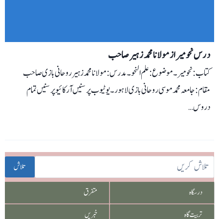
درس نحومیر از مولانا محمد زہیر صاحب
کتاب: نحو میر۔ موضوع: علم النحو۔ مدرس: مولانا محمد زہیر روحانی بازی صاحب
مقام: جامعہ محمد موسی روحانی بازی لاہور۔ یوٹیوب پر سنیں آرکائیو پر سنیں تمام
دروس…
تلاش
درسگاہ
متفرق
تربیت گاہ
خبریں