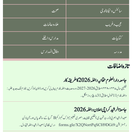
سائنس و ٹیکنالوجی
صحت
عجیب و غریب
علماء و عالمات
کتابیات
مدارس داخلے
مدرسہ
وفاق المدارس
تازہ اضافات
جامعہ دار العلوم حقانیہ داخلہ 2026 کا طریقہ کار
تعلیمی سال ۱۴۴۷-۱۴۴۸ مطابق 2026-2027 دورہ حدیث داخلہ فارم یہاں پُر کریں اور ڈاؤن لوڈ کریں: فارم لنک جدید طلبہ :
داخلہ فارم 11 شوال مطابق 31 مارچ بروز منگل…
جامعۃ الرشید کراچی اعلان داخلہ 2026
معہد الرشید العربی (درجۂ تمہیدی) تعلیمی قابلیت: عصری تعلیم میٹرک کم از کم B گریڈ کے ساتھ پاس ہو۔ آن لائن
رجسٹریشن: forms.gle/X2QNortPqSCH9DGi9 درس نظامی/ معہد الرشید داخلہ شیڈول…