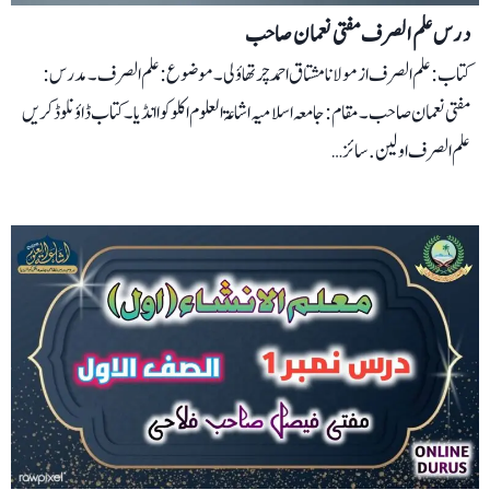
درس علم الصرف مفتی نعمان صاحب
کتاب: علم الصرف از مولانا مشتاق احمد چرتھاؤلی۔ موضوع: علم الصرف۔ مدرس:
مفتی نعمان صاحب۔ مقام: جامعہ اسلامیہ اشاعۃ العلوم اکلوکوا انڈیا۔ کتاب ڈاؤنلوڈ کریں
علم الصرف اولین. سائز…