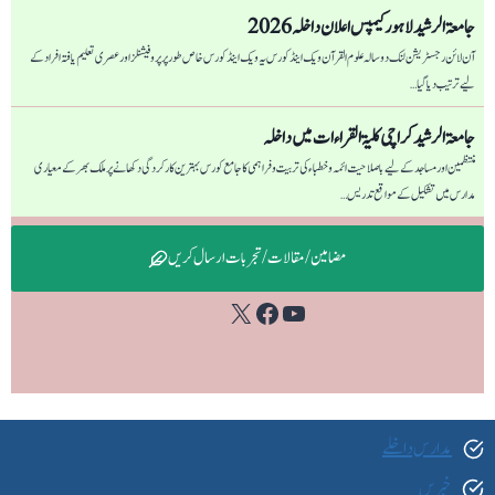
جامعۃ الرشید لاہور کیمپس اعلان داخلہ 2026
آن لائن رجسٹریشن لنک دو سالہ علوم القرآن ویک اینڈ کورس یہ ویک اینڈ کورس خاص طور پر پروفیشنلز اور عصری تعلیم یافتہ افراد کے
لیے ترتیب دیا گیا…
جامعۃ الرشید کراچی كليۃ القراءات میں داخلہ
منتظمین اور مساجد کے لیے باصلاحیت ائمہ و خطباء کی تربیت و فراہمی کا جامع کورس بہترین کارکردگی دکھانے پر ملک بھر کے معیاری
مدارس میں تشکیل کے مواقع تدریس…
مضامین / مقالات / تجربات ارسال کریں
Facebook
YouTube
X
مدارس داخلے
خبریں