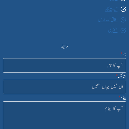
تربیت گاہ
وفاق المدارس
متفرق
رابطہ
نام
*
ای میل
*
پیغام
*