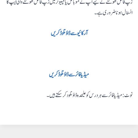
زپ فائل کھولنے کے لیے آپ کے موبائل یا کمپیوٹر میں زپ فائل کھولنے والی ایپ کا
انسٹال ہونا ضروری ہے۔
آرکائیو سے ڈاؤنلوڈ کریں
میڈیا فائر سے ڈاؤنلوڈ کریں
نوٹ: میڈیا فائر سے ہر درس کو علیحدہ ڈاؤنلود کر سکتے ہیں۔