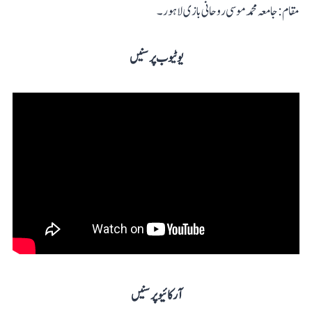
مقام: جامعہ محمد موسی روحانی بازی لاہور۔
یوٹیوب پر سنیں
آرکائیو پر سنیں