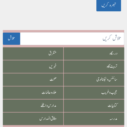
تلاش
درسگاہ
متفرق
تربیت گاہ
خبریں
سائنس و ٹیکنالوجی
صحت
عجیب و غریب
علماء و عالمات
کتابیات
مدارس داخلے
مدرسہ
وفاق المدارس