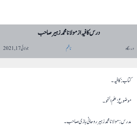
درس کافیہ از مولانا محمد زہیر صاحب
درسگاہ
ناظم
جولائی 17, 2021
کتاب: کافیہ۔
موضوع: علم النحو۔
مدرس: مولانا محمد زہیر روحانی بازی صاحب۔