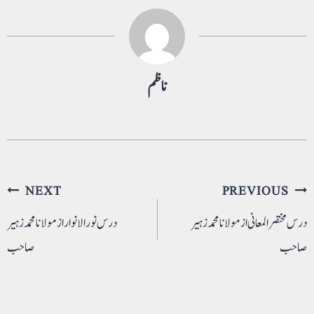
ناظم
پوسٹوں
NEXT
PREVIOUS
کی
درس مختصر المعانی از مولانا محمد زہیر
درس نور الانوار از مولانا محمد زہیر
صاحب
صاحب
نیویگیشن