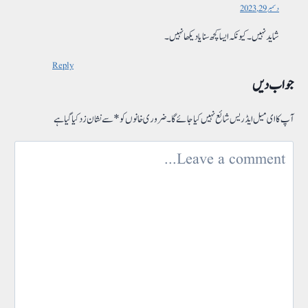
دسمبر 29, 2023
شاید نہیں۔ کیونکہ ایسا کچھ سنا یا دیکھا نہیں۔
Reply
جواب دیں
آپ کا ای میل ایڈریس شائع نہیں کیا جائے گا۔
ضروری خانوں کو
*
سے نشان زد کیا گیا ہے