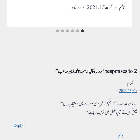
ناظم
اگست 15, 2021
درسگاہ
2 responses to “درس کافیہ از مولانا محمد زہیر صاحب”
گمنام
دسمبر 25, 2023
کیا زہیر صاحب کے الیکچرز تحریری صورت میں دستیاب ہیں؟
یعنی کسی نے کتابی شکل میں ترتیب دیا ہے؟
Reply
ناظم