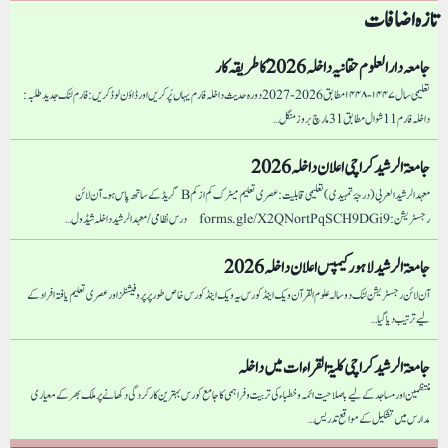
تازہ اضافات
جامعہ دار العلوم حقانیہ داخلہ 2026 کا طریقہ کار
تعلیمی سال ۱۴۴۷-۱۴۴۸ مطابق 2026-2027 دورہ حدیث داخلہ فارم یہاں پُر کریں اور ڈاؤن لوڈ کریں: فارم لنک جدید طلبہ :
داخلہ فارم 11 شوال مطابق 31 مارچ بروز منگل…
جامعۃ الرشید کراچی اعلان داخلہ 2026
معہد الرشید العربی (درجۂ تمہیدی) تعلیمی قابلیت: عصری تعلیم میٹرک کم از کم B گریڈ کے ساتھ پاس ہو۔ آن لائن
رجسٹریشن: forms.gle/X2QNortPqSCH9DGi9 درس نظامی/ معہد الرشید داخلہ شیڈول…
جامعۃ الرشید لاہور کیمپس اعلان داخلہ 2026
آن لائن رجسٹریشن لنک دو سالہ علوم القرآن ویک اینڈ کورس یہ ویک اینڈ کورس خاص طور پر پروفیشنلز اور عصری تعلیم یافتہ افراد کے
لیے ترتیب دیا گیا…
جامعۃ الرشید کراچی كليۃ القراءات میں داخلہ
منتظمین اور مساجد کے لیے باصلاحیت ائمہ و خطباء کی تربیت و فراہمی کا جامع کورس بہترین کارکردگی دکھانے پر ملک بھر کے معیاری
مدارس میں تشکیل کے مواقع تدریس…