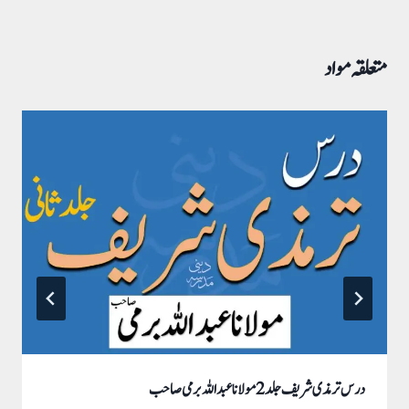
متعلقہ مواد
درس ترمذی شریف جلد 2 مولانا عبد اللہ برمی صاحب