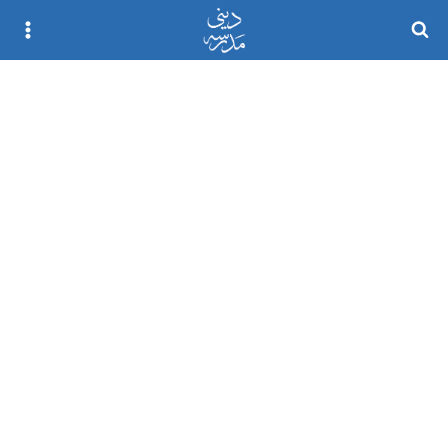
Ski
t
conten