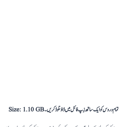
تمام دروس کو ایک ساتھ زِپ فائل میں ڈاؤنلوڈ کریں۔ Size: 1.10 GB