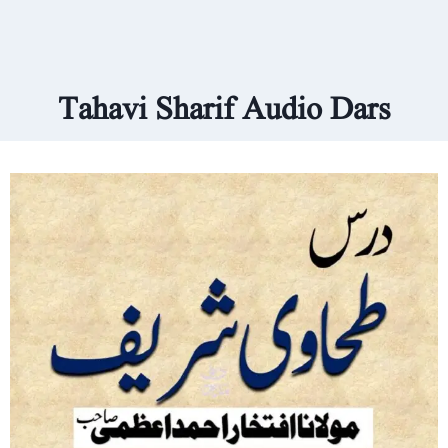
Tahavi Sharif Audio Dars