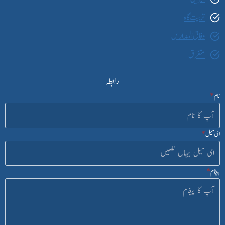
تربیت گاہ
وفاق المدارس
متفرق
رابطہ
نام
*
ای میل
*
پیغام
*