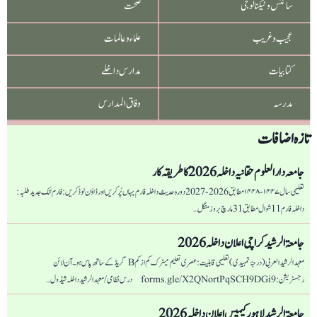
سائنس و ٹیکنالوجی
صحت
عجیب و غریب
علماء و عالمات
کتابیات
مدارس داخلے
مدرسہ
وفاق المدارس
تازہ اضافات
جامعہ دار العلوم حقانیہ داخلہ 2026 کا طریقہ کار
تعلیمی سال ۱۴۴۷-۱۴۴۸ مطابق 2026-2027 دورہ حدیث داخلہ فارم یہاں پُر کریں اور ڈاؤن لوڈ کریں: فارم لنک جدید طلبہ :
داخلہ فارم 11 شوال مطابق 31 مارچ بروز منگل…
جامعۃ الرشید کراچی اعلان داخلہ 2026
معہد الرشید العربی (درجۂ تمہیدی) تعلیمی قابلیت: عصری تعلیم میٹرک کم از کم B گریڈ کے ساتھ پاس ہو۔ آن لائن
رجسٹریشن: forms.gle/X2QNortPqSCH9DGi9 درس نظامی/ معہد الرشید داخلہ شیڈول…
جامعۃ الرشید لاہور کیمپس اعلان داخلہ 2026