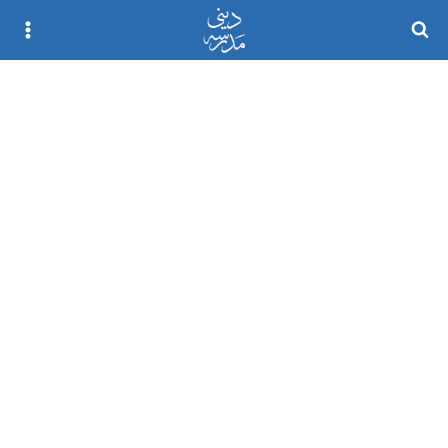
Ski
t
conten