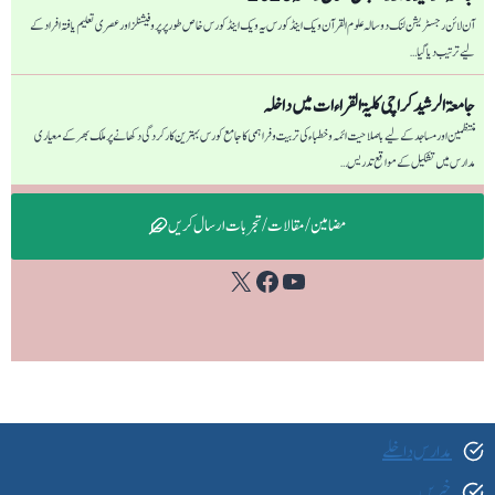
آن لائن رجسٹریشن لنک دو سالہ علوم القرآن ویک اینڈ کورس یہ ویک اینڈ کورس خاص طور پر پروفیشنلز اور عصری تعلیم یافتہ افراد کے
لیے ترتیب دیا گیا…
جامعۃ الرشید کراچی كليۃ القراءات میں داخلہ
منتظمین اور مساجد کے لیے باصلاحیت ائمہ و خطباء کی تربیت و فراہمی کا جامع کورس بہترین کارکردگی دکھانے پر ملک بھر کے معیاری
مدارس میں تشکیل کے مواقع تدریس…
مضامین / مقالات / تجربات ارسال کریں
Facebook
YouTube
X
مدارس داخلے
خبریں