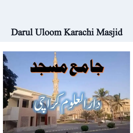
Darul Uloom Karachi Masjid