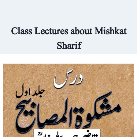
Class Lectures about Mishkat
Sharif