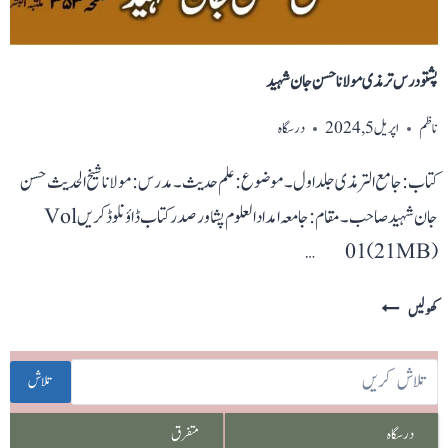
پشتو درس ترمذی مولانا حسن جان شہید
ناظم
اپریل 5, 2024
درسگاہ
کتاب: جامع الترمذی جلد اول۔ موضوع: علم حدیث۔ مدرس: مولانا شیخ الحدیث حسن
جان شہید صاحب۔ مقام: جامعہ امداد العلوم پشاور صدر کتاب ڈاؤنلوڈ کریں Vol
01(21MB) …
پشتو
کھولیں
درس
ترمذی
تلاش
مولانا
حسن
درسگاہ
متفرق
جان