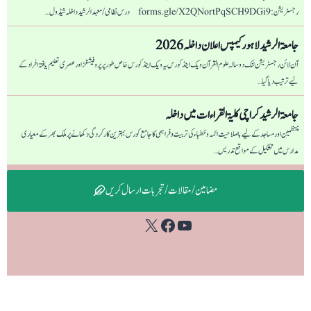
رجسٹریشن: forms.gle/X2QNortPqSCH9DGi9 درس نظامی/ معہد الرشید داخلہ شیڈول…
جامعۃ الرشید لاہور کیمپس اعلان داخلہ 2026
آن لائن رجسٹریشن لنک دو سالہ علوم القرآن ویک اینڈ کورس یہ ویک اینڈ کورس خاص طور پر پروفیشنلز اور عصری تعلیم یافتہ افراد کے
لیے ترتیب دیا گیا…
جامعۃ الرشید کراچی كليۃ القراءات میں داخلہ
منتظمین اور مساجد کے لیے باصلاحیت ائمہ و خطباء کی تربیت و فراہمی کا جامع کورس بہترین کارکردگی دکھانے پر ملک بھر کے معیاری
مدارس میں تشکیل کے مواقع تدریس…
مضامین / مقالات / تجربات ارسال کریں
Facebook
YouTube
X