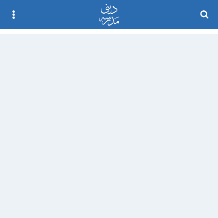
Ski
t
conten