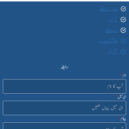
مدارس داخلے
خبریں
تربیت گاہ
وفاق المدارس
متفرق
رابطہ
نام
*
ای میل
*
پیغام
*