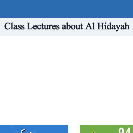
Class Lectures about Al Hidayah