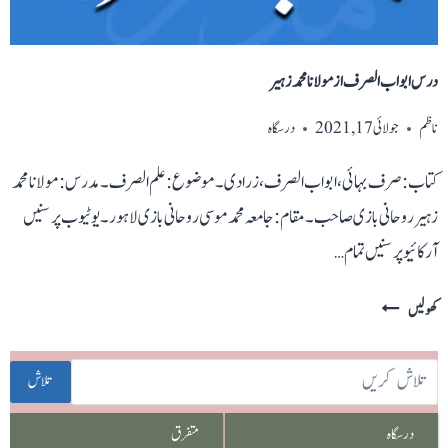
درس ابواب الصرف از مولانا محمد زہیر
ناظم
جولائی 17, 2021
درسگاہ
کتاب:صرف بہائی، ابواب الصرف، زرادی ۔ موضوع:علم الصرف۔ مدرس: مولانا محمد
زہیر روحانی بازی صاحب۔ مقام: جامعہ محمد موسی روحانی بازی لاہور۔ یوٹیوب پر سنیں
آرکائیو پر سنیں تمام…
درس
کھولیں
ابواب
الصرف
تلاش
از
مولانا
درسگاہ
متفرق
محمد