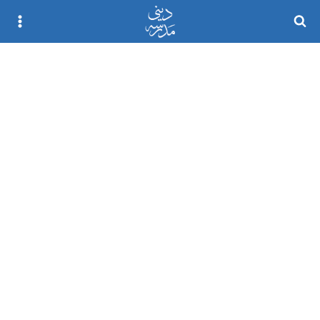
Ski
t
conten