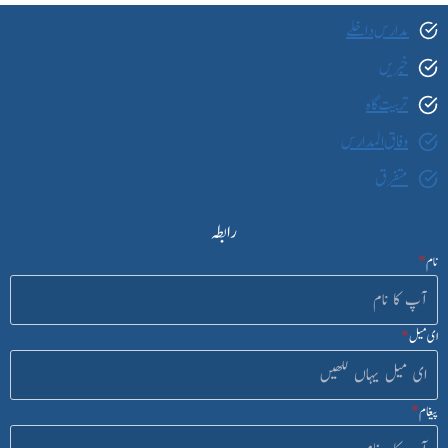
مدارس داخلے
خبریں
تربیت گاہ
وفاق المدارس
متفرق
رابطہ
نام
*
ای میل
*
پیغام
*