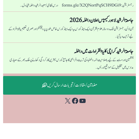
رجسٹریشن: forms.gle/X2QNortPqSCH9DGi9 درس نظامی/ معہد الرشید داخلہ شیڈول…
جامعۃ الرشید لاہور کیمپس اعلان داخلہ 2026
آن لائن رجسٹریشن لنک دو سالہ علوم القرآن ویک اینڈ کورس یہ ویک اینڈ کورس خاص طور پر پروفیشنلز اور عصری تعلیم یافتہ افراد کے
لیے ترتیب دیا گیا…
جامعۃ الرشید کراچی كليۃ القراءات میں داخلہ
منتظمین اور مساجد کے لیے باصلاحیت ائمہ و خطباء کی تربیت و فراہمی کا جامع کورس بہترین کارکردگی دکھانے پر ملک بھر کے معیاری
مدارس میں تشکیل کے مواقع تدریس…
مضامین / مقالات / تجربات ارسال کریں
Facebook
YouTube
X