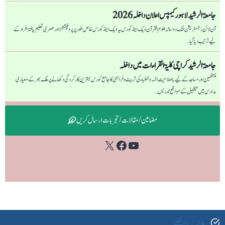
جامعۃ الرشید لاہور کیمپس اعلان داخلہ 2026
آن لائن رجسٹریشن لنک دو سالہ علوم القرآن ویک اینڈ کورس یہ ویک اینڈ کورس خاص طور پر پروفیشنلز اور عصری تعلیم یافتہ افراد کے
لیے ترتیب دیا گیا…
جامعۃ الرشید کراچی كليۃ القراءات میں داخلہ
منتظمین اور مساجد کے لیے باصلاحیت ائمہ و خطباء کی تربیت و فراہمی کا جامع کورس بہترین کارکردگی دکھانے پر ملک بھر کے معیاری
مدارس میں تشکیل کے مواقع تدریس…
مضامین / مقالات / تجربات ارسال کریں
Facebook
YouTube
X
مدارس داخلے