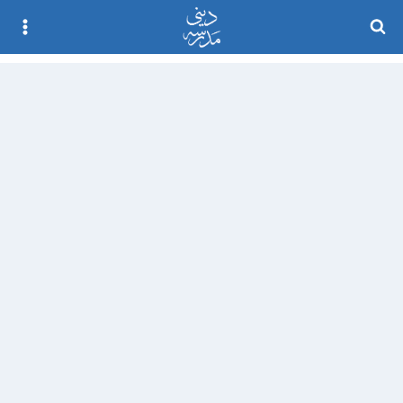
Ski
t
conten