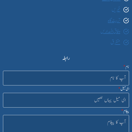
خبریں
تربیت گاہ
وفاق المدارس
متفرق
رابطہ
نام
*
ای میل
*
پیغام
*