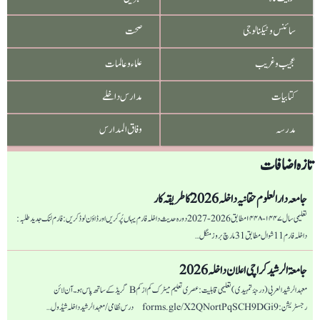
تاؤلی
سائنس و ٹیکنالوجی
صحت
صاحب
عجیب و غریب
علماء و عالمات
کتابیات
مدارس داخلے
مدرسہ
وفاق المدارس
تازہ اضافات
جامعہ دار العلوم حقانیہ داخلہ 2026 کا طریقہ کار
تعلیمی سال ۱۴۴۷-۱۴۴۸ مطابق 2026-2027 دورہ حدیث داخلہ فارم یہاں پُر کریں اور ڈاؤن لوڈ کریں: فارم لنک جدید طلبہ :
داخلہ فارم 11 شوال مطابق 31 مارچ بروز منگل…
جامعۃ الرشید کراچی اعلان داخلہ 2026
معہد الرشید العربی (درجۂ تمہیدی) تعلیمی قابلیت: عصری تعلیم میٹرک کم از کم B گریڈ کے ساتھ پاس ہو۔ آن لائن
رجسٹریشن: forms.gle/X2QNortPqSCH9DGi9 درس نظامی/ معہد الرشید داخلہ شیڈول…