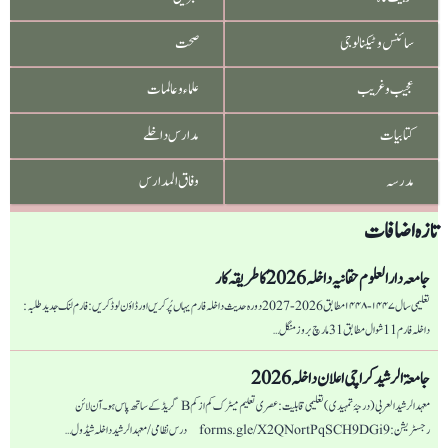
تاؤلی
سائنس و ٹیکنالوجی
صحت
صاحب
عجیب و غریب
علماء و عالمات
کتابیات
مدارس داخلے
مدرسہ
وفاق المدارس
تازہ اضافات
جامعہ دار العلوم حقانیہ داخلہ 2026 کا طریقہ کار
تعلیمی سال ۱۴۴۷-۱۴۴۸ مطابق 2026-2027 دورہ حدیث داخلہ فارم یہاں پُر کریں اور ڈاؤن لوڈ کریں: فارم لنک جدید طلبہ :
داخلہ فارم 11 شوال مطابق 31 مارچ بروز منگل…
جامعۃ الرشید کراچی اعلان داخلہ 2026
معہد الرشید العربی (درجۂ تمہیدی) تعلیمی قابلیت: عصری تعلیم میٹرک کم از کم B گریڈ کے ساتھ پاس ہو۔ آن لائن
رجسٹریشن: forms.gle/X2QNortPqSCH9DGi9 درس نظامی/ معہد الرشید داخلہ شیڈول…