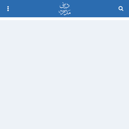
Ski
t
conten