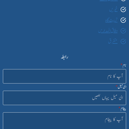
خبریں
تربیت گاہ
وفاق المدارس
متفرق
رابطہ
نام
*
ای میل
*
پیغام
*