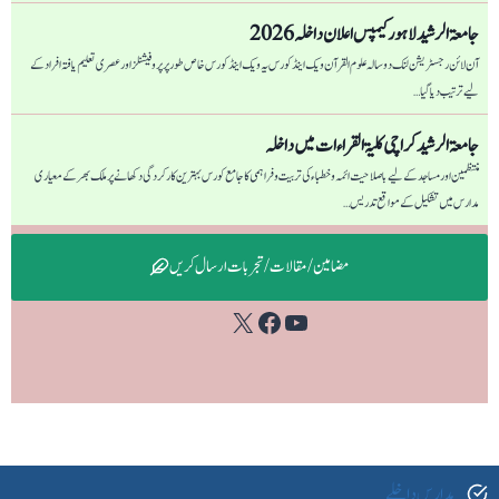
جامعۃ الرشید لاہور کیمپس اعلان داخلہ 2026
آن لائن رجسٹریشن لنک دو سالہ علوم القرآن ویک اینڈ کورس یہ ویک اینڈ کورس خاص طور پر پروفیشنلز اور عصری تعلیم یافتہ افراد کے
لیے ترتیب دیا گیا…
جامعۃ الرشید کراچی كليۃ القراءات میں داخلہ
منتظمین اور مساجد کے لیے باصلاحیت ائمہ و خطباء کی تربیت و فراہمی کا جامع کورس بہترین کارکردگی دکھانے پر ملک بھر کے معیاری
مدارس میں تشکیل کے مواقع تدریس…
مضامین / مقالات / تجربات ارسال کریں
Facebook
YouTube
X
مدارس داخلے