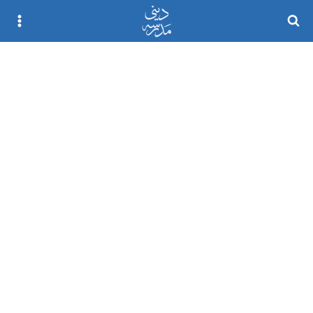
Ski
t
conten