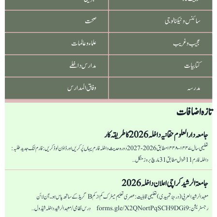
صاحب
سائنس و ٹیکنالوجی
صحت
عجیب و غریب
علماء و عالمات
کتابیات
مدارس داخلے
مدرسہ
وفاق المدارس
تازہ اضافات
جامعہ دار العلوم حقانیہ داخلہ 2026 کا طریقہ کار
تعلیمی سال ۱۴۴۷-۱۴۴۸ مطابق 2026-2027 دورہ حدیث داخلہ فارم یہاں پُر کریں اور ڈاؤن لوڈ کریں: فارم لنک جدید طلبہ :
داخلہ فارم 11 شوال مطابق 31 مارچ بروز منگل…
جامعۃ الرشید کراچی اعلان داخلہ 2026
معہد الرشید العربی (درجۂ تمہیدی) تعلیمی قابلیت: عصری تعلیم میٹرک کم از کم B گریڈ کے ساتھ پاس ہو۔ آن لائن
رجسٹریشن: forms.gle/X2QNortPqSCH9DGi9 درس نظامی/ معہد الرشید داخلہ شیڈول…