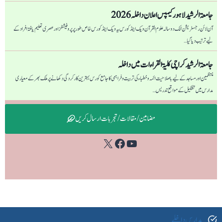
جامعۃ الرشید لاہور کیمپس اعلان داخلہ 2026
آن لائن رجسٹریشن لنک دو سالہ علوم القرآن ویک اینڈ کورس یہ ویک اینڈ کورس خاص طور پر پروفیشنلز اور عصری تعلیم یافتہ افراد کے
لیے ترتیب دیا گیا…
جامعۃ الرشید کراچی كليۃ القراءات میں داخلہ
منتظمین اور مساجد کے لیے باصلاحیت ائمہ و خطباء کی تربیت و فراہمی کا جامع کورس بہترین کارکردگی دکھانے پر ملک بھر کے معیاری
مدارس میں تشکیل کے مواقع تدریس…
مضامین / مقالات / تجربات ارسال کریں
Facebook
YouTube
X
مدارس داخلے