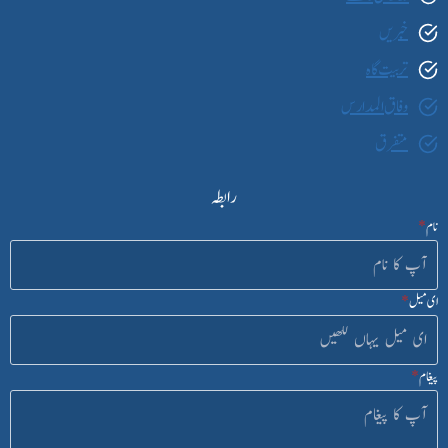
خبریں
تربیت گاہ
وفاق المدارس
متفرق
رابطہ
نام
*
ای میل
*
پیغام
*