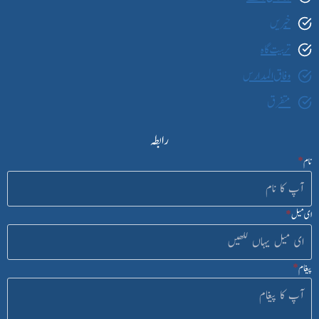
خبریں
تربیت گاہ
وفاق المدارس
متفرق
رابطہ
نام
*
ای میل
*
پیغام
*