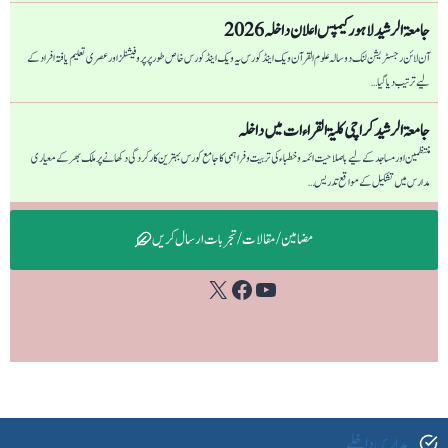
جامعۃ الرشید لاہور کیمپس اعلان داخلہ 2026
آن لائن رجسٹریشن لنک دو سالہ علوم القرآن ویک اینڈ کورس یہ ویک اینڈ کورس خاص طور پر پروفیشنلز اور عصری تعلیم یافتہ افراد کے
لیے ترتیب دیا گیا…
جامعۃ الرشید کراچی كليۃ القراءات میں داخلہ
منتظمین اور مساجد کے لیے باصلاحیت ائمہ و خطباء کی تربیت و فراہمی کا جامع کورس بہترین کارکردگی دکھانے پر ملک بھر کے معیاری
مدارس میں تشکیل کے مواقع تدریس…
مضامین / مقالات / تجربات ارسال کریں
Facebook
YouTube
X
مدارس داخلے