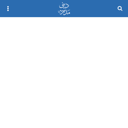
Ski
t
conten