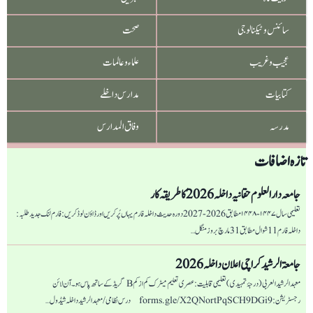
سائنس و ٹیکنالوجی
صحت
عجیب و غریب
علماء و عالمات
کتابیات
مدارس داخلے
مدرسہ
وفاق المدارس
تازہ اضافات
جامعہ دار العلوم حقانیہ داخلہ 2026 کا طریقہ کار
تعلیمی سال ۱۴۴۷-۱۴۴۸ مطابق 2026-2027 دورہ حدیث داخلہ فارم یہاں پُر کریں اور ڈاؤن لوڈ کریں: فارم لنک جدید طلبہ :
داخلہ فارم 11 شوال مطابق 31 مارچ بروز منگل…
جامعۃ الرشید کراچی اعلان داخلہ 2026
معہد الرشید العربی (درجۂ تمہیدی) تعلیمی قابلیت: عصری تعلیم میٹرک کم از کم B گریڈ کے ساتھ پاس ہو۔ آن لائن
رجسٹریشن: forms.gle/X2QNortPqSCH9DGi9 درس نظامی/ معہد الرشید داخلہ شیڈول…