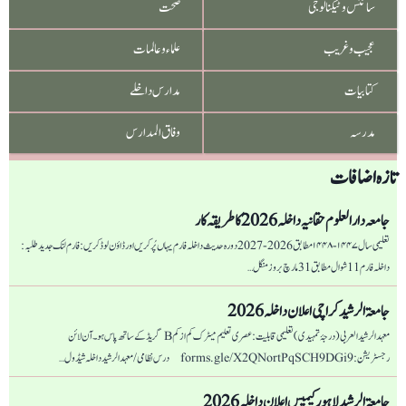
سائنس و ٹیکنالوجی
صحت
عجیب و غریب
علماء و عالمات
کتابیات
مدارس داخلے
مدرسہ
وفاق المدارس
تازہ اضافات
جامعہ دار العلوم حقانیہ داخلہ 2026 کا طریقہ کار
تعلیمی سال ۱۴۴۷-۱۴۴۸ مطابق 2026-2027 دورہ حدیث داخلہ فارم یہاں پُر کریں اور ڈاؤن لوڈ کریں: فارم لنک جدید طلبہ :
داخلہ فارم 11 شوال مطابق 31 مارچ بروز منگل…
جامعۃ الرشید کراچی اعلان داخلہ 2026
معہد الرشید العربی (درجۂ تمہیدی) تعلیمی قابلیت: عصری تعلیم میٹرک کم از کم B گریڈ کے ساتھ پاس ہو۔ آن لائن
رجسٹریشن: forms.gle/X2QNortPqSCH9DGi9 درس نظامی/ معہد الرشید داخلہ شیڈول…
جامعۃ الرشید لاہور کیمپس اعلان داخلہ 2026