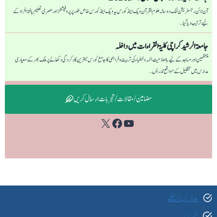
آن لائن رجسٹریشن لنک دو سالہ علوم القرآن ویک اینڈ کورس یہ ویک اینڈ کورس خاص طور پر پروفیشنلز اور عصری تعلیم یافتہ افراد کے
لیے ترتیب دیا گیا…
جامعۃ الرشید کراچی كليۃ القراءات میں داخلہ
منتظمین اور مساجد کے لیے باصلاحیت ائمہ و خطباء کی تربیت و فراہمی کا جامع کورس بہترین کارکردگی دکھانے پر ملک بھر کے معیاری
مدارس میں تشکیل کے مواقع تدریس…
مضامین / مقالات / تجربات ارسال کریں
Facebook
YouTube
X
مدارس داخلے
خبریں