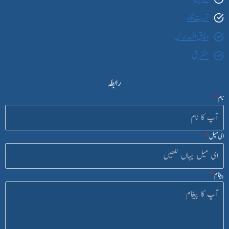
تربیت گاہ
وفاق المدارس
متفرق
رابطہ
نام
*
ای میل
*
پیغام
*