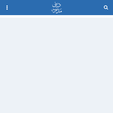
Ski
t
conten