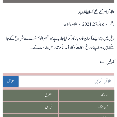
علماء کرام کے لئے آسان کاروبار
ناظم
جولائی 27, 2021
علماء و عالمات
ذیل میں چندایسے آسان کاروبار کا ذکر کیا جارہا ہے جو مختصر انویسٹمنٹ سے شروع کئے جا
سکتے ہیں اور اپنے فارغ اوقات کو کارآمد بنا کر تدریس، امامت کے…
علماء
کھولیں
کرام
کے
تلاش
لئے
آسان
درسگاہ
متفرق
کاروبار
تربیت گاہ
خبریں